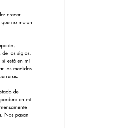
a: crecer 
s que no molan 
epción, 
de los siglos. 
sí está en mi 
ar las medidas 
uerreras.
stado de 
 perdure en mí 
inmensamente 
ra. Nos pasan 