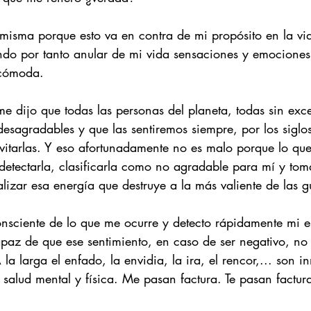
sma porque esto va en contra de mi propósito en la vid
ndo por tanto anular de mi vida sensaciones y emocione
ncómoda.
 dijo que todas las personas del planeta, todas sin exc
sagradables y que las sentiremos siempre, por los siglos 
tarlas. Y eso afortunadamente no es malo porque lo que 
etectarla, clasificarla como no agradable para mí y tom
izar esa energía que destruye a la más valiente de las g
sciente de lo que me ocurre y detecto rápidamente mi e
az de que ese sentimiento, en caso de ser negativo, no
a larga el enfado, la envidia, la ira, el rencor,... son 
i salud mental y física. Me pasan factura. Te pasan factu