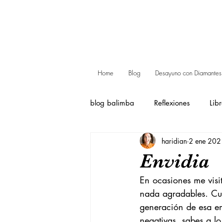
Home
Blog
Desayuno con Diamantes
blog balimba
Reflexiones
Lib
haridian
2 ene 202
Envidia
En ocasiones me vis
nada agradables. Cua
generación de esa e
negativas, sabes a l