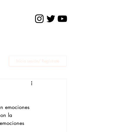
Inicia sesión/ Regístrate
an emociones 
on la 
 emociones 