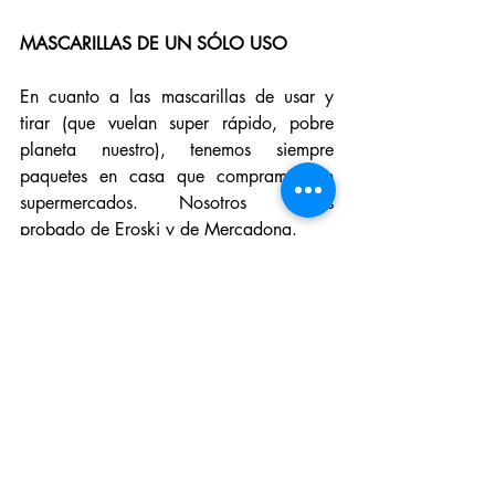
MASCARILLAS DE UN SÓLO USO
En cuanto a las mascarillas de usar y 
tirar (que vuelan super rápido, pobre 
planeta nuestro), tenemos siempre 
paquetes en casa que compramos en 
supermercados. Nosotros hemos 
probado de Eroski y de Mercadona.
Las de Eroski tienen estampados variados 
(cada vez más) y las del Mercadona 
conozco sólo las verdes. Ambas marcas 
me gustan porque se adaptan muy bien a 
las medidas de las niñas.
Esto es una pequeña parte de la enorme 
oferta que tenemos ahora mismo con el 
tema de las mascarillas. Vuelvo a repetir 