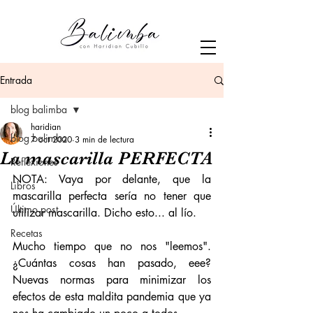
Entrada
blog balimba
haridian
blog balimba
7 oct 2020
3 min de lectura
La mascarilla PERFECTA
Reflexiones
NOTA: Vaya por delante, que la 
Libros
mascarilla perfecta sería no tener que 
Último post
utilizar mascarilla. Dicho esto... al lío.
Recetas
Mucho tiempo que no nos "leemos". 
¿Cuántas cosas han pasado, eee? 
Nuevas normas para minimizar los 
efectos de esta maldita pandemia que ya 