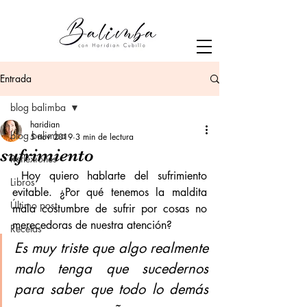
Entrada
blog balimba
haridian
blog balimba
5 nov 2019
3 min de lectura
sufrimiento
Reflexiones
 Hoy quiero hablarte del sufrimiento 
Libros
evitable. ¿Por qué tenemos la maldita 
Último post
mala costumbre de sufrir por cosas no 
merecedoras de nuestra atención?  
Recetas
Es muy triste que algo realmente 
malo tenga que sucedernos 
para saber que todo lo demás 